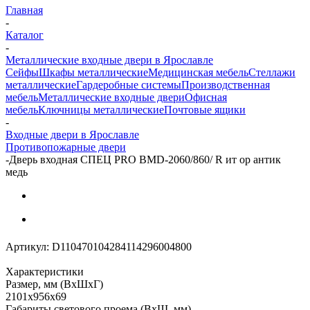
Главная
-
Каталог
-
Металлические входные двери в Ярославле
Сейфы
Шкафы металлические
Медицинская мебель
Стеллажи
металлические
Гардеробные системы
Производственная
мебель
Металлические входные двери
Офисная
мебель
Ключницы металлические
Почтовые ящики
-
Входные двери в Ярославле
Противопожарные двери
-
Дверь входная СПЕЦ PRO BMD-2060/860/ R ит ор антик
медь
Артикул:
D110470104284114296004800
Характеристики
Размер, мм (ВхШхГ)
2101x956x69
Габариты светового проема (ВxШ, мм)