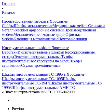
Главная
-
Каталог
-
Производственная мебель в Ярославле
Сейфы
Шкафы металлические
Медицинская мебель
Стеллажи
металлические
Гардеробные системы
Производственная
мебель
Металлические входные двери
Офисная
мебель
Ключницы металлические
Почтовые ящики
-
Инструментальные шкафы в Ярославле
Верстаки
Инструментальные шкафы
Перфорированные
стенды
Тележки инструментальные
Тумбы
инструментальные
Аксессуары на экран
Шкафы
сушильные
Стулья промышленные
-
Шкафы инструментальные TC-1995 в Ярославле
Шкафы инструментальные TC-1095
Шкафы
инструментальные TC-1947
Шкафы инструментальные TC-
1995/2
Шкафы инструментальные AMH TC
-
Шкаф инструментальный ТС 1995-042000
Previous