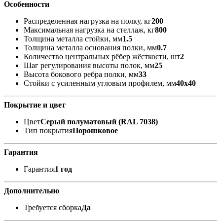
Особенности
Распределенная нагрузка на полку, кг
200
Максимальная нагрузка на стеллаж, кг
800
Толщина металла стойки, мм
1.5
Толщина металла основания полки, мм
0.7
Количество центральных рёбер жёсткости, шт
2
Шаг регулирования высоты полок, мм
25
Высота бокового ребра полки, мм
33
Стойки с усиленным угловым профилем, мм
40x40
Покрытие и цвет
Цвет
Серый полуматовый (RAL 7038)
Тип покрытия
Порошковое
Гарантия
Гарантия
1 год
Дополнительно
Требуется сборка
Да