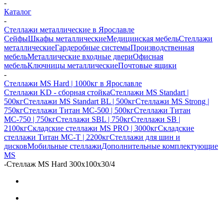
-
Каталог
-
Стеллажи металлические в Ярославле
Сейфы
Шкафы металлические
Медицинская мебель
Стеллажи
металлические
Гардеробные системы
Производственная
мебель
Металлические входные двери
Офисная
мебель
Ключницы металлические
Почтовые ящики
-
Стеллажи MS Hard | 1000кг в Ярославле
Стеллажи KD - сборная стойка
Стеллажи MS Standart |
500кг
Стеллажи MS Standart BL | 500кг
Стеллажи MS Strong |
750кг
Стеллажи Титан МС-500 | 500кг
Стеллажи Титан
МС-750 | 750кг
Стеллажи SBL | 750кг
Стеллажи SB |
2100кг
Складские стеллажи MS PRO | 3000кг
Складские
стеллажи Титан МС-Т | 2200кг
Стеллажи для шин и
дисков
Мобильные стеллажи
Дополнительные комплектующие
MS
-
Стеллаж MS Hard 300x100x30/4