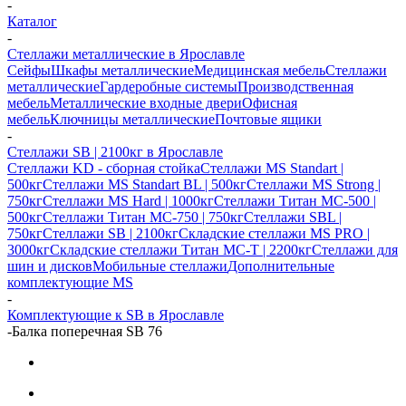
-
Каталог
-
Стеллажи металлические в Ярославле
Сейфы
Шкафы металлические
Медицинская мебель
Стеллажи
металлические
Гардеробные системы
Производственная
мебель
Металлические входные двери
Офисная
мебель
Ключницы металлические
Почтовые ящики
-
Стеллажи SB | 2100кг в Ярославле
Стеллажи KD - сборная стойка
Стеллажи MS Standart |
500кг
Стеллажи MS Standart BL | 500кг
Стеллажи MS Strong |
750кг
Стеллажи MS Hard | 1000кг
Стеллажи Титан МС-500 |
500кг
Стеллажи Титан МС-750 | 750кг
Стеллажи SBL |
750кг
Стеллажи SB | 2100кг
Складские стеллажи MS PRO |
3000кг
Складские стеллажи Титан МС-Т | 2200кг
Стеллажи для
шин и дисков
Мобильные стеллажи
Дополнительные
комплектующие MS
-
Комплектующие к SB в Ярославле
-
Балка поперечная SB 76