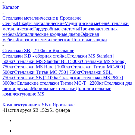
-
Каталог
-
Стеллажи металлические в Ярославле
Сейфы
Шкафы металлические
Медицинская мебель
Стеллажи
металлические
Гардеробные системы
Производственная
мебель
Металлические входные двери
Офисная
мебель
Ключницы металлические
Почтовые ящики
-
Стеллажи SB | 2100кг в Ярославле
Стеллажи KD - сборная стойка
Стеллажи MS Standart |
500кг
Стеллажи MS Standart BL | 500кг
Стеллажи MS Strong |
750кг
Стеллажи MS Hard | 1000кг
Стеллажи Титан МС-500 |
500кг
Стеллажи Титан МС-750 | 750кг
Стеллажи SBL |
750кг
Стеллажи SB | 2100кг
Складские стеллажи MS PRO |
3000кг
Складские стеллажи Титан МС-Т | 2200кг
Стеллажи для
шин и дисков
Мобильные стеллажи
Дополнительные
комплектующие MS
-
Комплектующие к SB в Ярославле
-
Настил яруса SB 152х51 фанера