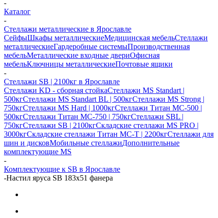
-
Каталог
-
Стеллажи металлические в Ярославле
Сейфы
Шкафы металлические
Медицинская мебель
Стеллажи
металлические
Гардеробные системы
Производственная
мебель
Металлические входные двери
Офисная
мебель
Ключницы металлические
Почтовые ящики
-
Стеллажи SB | 2100кг в Ярославле
Стеллажи KD - сборная стойка
Стеллажи MS Standart |
500кг
Стеллажи MS Standart BL | 500кг
Стеллажи MS Strong |
750кг
Стеллажи MS Hard | 1000кг
Стеллажи Титан МС-500 |
500кг
Стеллажи Титан МС-750 | 750кг
Стеллажи SBL |
750кг
Стеллажи SB | 2100кг
Складские стеллажи MS PRO |
3000кг
Складские стеллажи Титан МС-Т | 2200кг
Стеллажи для
шин и дисков
Мобильные стеллажи
Дополнительные
комплектующие MS
-
Комплектующие к SB в Ярославле
-
Настил яруса SB 183х51 фанера