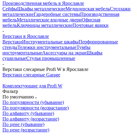
Производственная мебель в Ярославле
Сейфы
Шкафы металлические
Медицинская мебель
Стеллажи
металлические
Гардеробные системы
Производственная
мебель
Металлические входные двери
Офисная
мебель
Ключницы металлические
Почтовые ящики
-
Верстаки в Ярославле
Верстаки
Инструментальные шкафы
Перфорированные
стенды
Тележки инструментальные
Тумбы
инструментальные
Аксессуары на экран
Шкафы
сушильные
Стулья промышленные
-
Верстаки слесарные Profi W в Ярославле
Верстаки слесарные Garage
Комплектующие для Profi W
Фильтр
По умолчанию
По популярности (убывание)
По популярности (возрастание)
По алфавиту (убывание)
По алфавиту (возрастание)
По цене (убывание)
По цене (возрастание)