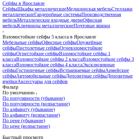
Сейфы в Ярославле
Сейфы
Шкафы металлические
Медицинская мебель
Стеллажи
металлические
Гардеробные системы
Производственная
мебель
Металлические входные двери
Офисная
мебель
Ключницы металлические
Почтовые ящики
-
Взломостойкие сейфы 5 класса в Ярославле
Мебельные сейфы
Офисные сейфы
Оружейные
сейфы
Пистолетные сейфы
Огневзломостойкие
сейфы
Огнестойкие сейфы
Взломостойкие сейфы 1
класса
Взломостойкие сейфы 2 класса
Взломостойкие сейфы 3
класса
Взломостойкие сейфы 4 класса
Эксклюзивные
сейфы
Гостиничные сейфы
Встраиваемые сейфы
Армейские
сейфы
Автомобильные сейфы
Депозитные сейфы
Депозитные
ячейки
Аксессуары для сейфов
Фильтр
По умолчанию
По популярности (убывание)
По популярности (возрастание)
По алфавиту (убывание)
По алфавиту (возрастание)
По цене (убывание)
По цене (возрастание)
Быстрый просмотр