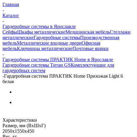
Главная
-
Каталог
-
Гардеробные системы в Ярославле
Сейфы
Шкафы металлические
Медицинская мебель
Стеллажи
металлические
Гардеробные системы
Производственная
мебель
Металлические входные двери
Офисная
мебель
Ключницы металлические
Почтовые ящики
-
Гардеробные системы ПРАКТИК Home в Ярославле
Гардеробные системы Титан GS
Комплектующие для
гардеробных систем
-
Гардеробная система ПРАКТИК Home Прихожая Light 6
белая
Характеристики
Размер, мм (ВхШхГ)
2050x1550x450
Вес, кг