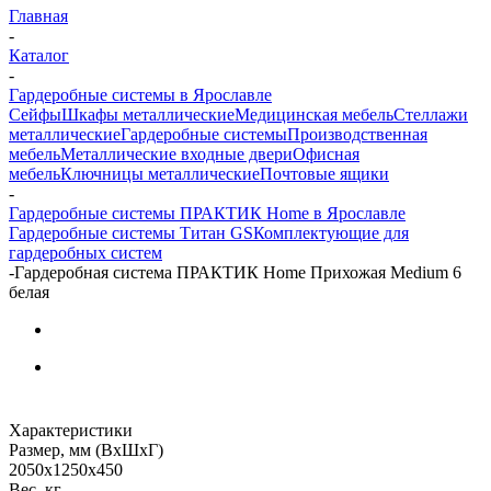
Главная
-
Каталог
-
Гардеробные системы в Ярославле
Сейфы
Шкафы металлические
Медицинская мебель
Стеллажи
металлические
Гардеробные системы
Производственная
мебель
Металлические входные двери
Офисная
мебель
Ключницы металлические
Почтовые ящики
-
Гардеробные системы ПРАКТИК Home в Ярославле
Гардеробные системы Титан GS
Комплектующие для
гардеробных систем
-
Гардеробная система ПРАКТИК Home Прихожая Medium 6
белая
Характеристики
Размер, мм (ВхШхГ)
2050x1250x450
Вес, кг