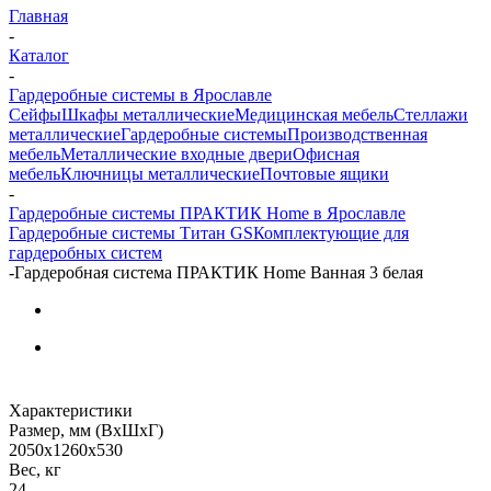
Главная
-
Каталог
-
Гардеробные системы в Ярославле
Сейфы
Шкафы металлические
Медицинская мебель
Стеллажи
металлические
Гардеробные системы
Производственная
мебель
Металлические входные двери
Офисная
мебель
Ключницы металлические
Почтовые ящики
-
Гардеробные системы ПРАКТИК Home в Ярославле
Гардеробные системы Титан GS
Комплектующие для
гардеробных систем
-
Гардеробная система ПРАКТИК Home Ванная 3 белая
Характеристики
Размер, мм (ВхШхГ)
2050x1260x530
Вес, кг
24