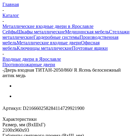
Главная
-
Каталог
-
Металлические входные двери в Ярославле
Сейфы
Шкафы металлические
Медицинская мебель
Стеллажи
металлические
Гардеробные системы
Производственная
мебель
Металлические входные двери
Офисная
мебель
Ключницы металлические
Почтовые ящики
-
Входные двери в Ярославле
Противопожарные двери
-
Дверь входная ТИТАН-2050/860/ R Ясень белоснежный
антик медь
Артикул:
D216660258284114729921900
Характеристики
Размер, мм (ВхШхГ)
2100x960x93
Габариты светового проема (ВxШ, мм)