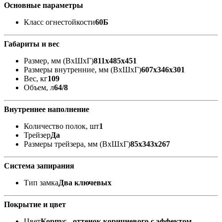
Основные параметры
Класс огнестойкости
60Б
Габариты и вес
Размер, мм (ВхШхГ)
811x485x451
Размеры внутренние, мм (ВхШхГ)
607x346x301
Вес, кг
109
Объем, л
64/8
Внутреннее наполнение
Количество полок, шт
1
Трейзер
Да
Размеры трейзера, мм (ВхШхГ)
85х343х267
Система запирания
Тип замка
Два ключевых
Покрытие и цвет
Цвет
Корпус - оттенок коричневого с эффектом