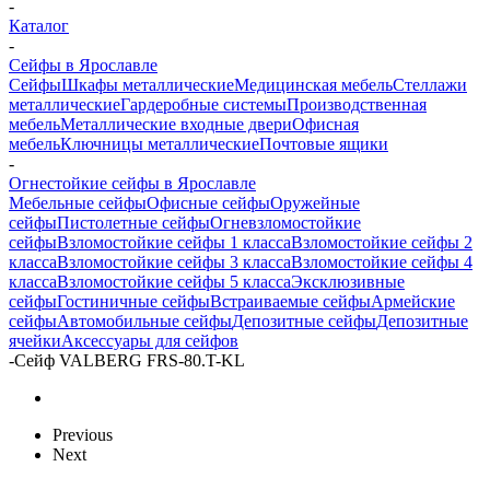
-
Каталог
-
Сейфы в Ярославле
Сейфы
Шкафы металлические
Медицинская мебель
Стеллажи
металлические
Гардеробные системы
Производственная
мебель
Металлические входные двери
Офисная
мебель
Ключницы металлические
Почтовые ящики
-
Огнестойкие сейфы в Ярославле
Мебельные сейфы
Офисные сейфы
Оружейные
сейфы
Пистолетные сейфы
Огневзломостойкие
сейфы
Взломостойкие сейфы 1 класса
Взломостойкие сейфы 2
класса
Взломостойкие сейфы 3 класса
Взломостойкие сейфы 4
класса
Взломостойкие сейфы 5 класса
Эксклюзивные
сейфы
Гостиничные сейфы
Встраиваемые сейфы
Армейские
сейфы
Автомобильные сейфы
Депозитные сейфы
Депозитные
ячейки
Аксессуары для сейфов
-
Сейф VALBERG FRS-80.T-KL
Previous
Next