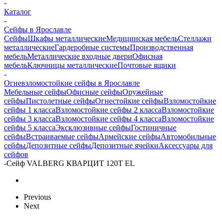
-
Каталог
-
Сейфы в Ярославле
Сейфы
Шкафы металлические
Медицинская мебель
Стеллажи
металлические
Гардеробные системы
Производственная
мебель
Металлические входные двери
Офисная
мебель
Ключницы металлические
Почтовые ящики
-
Огневзломостойкие сейфы в Ярославле
Мебельные сейфы
Офисные сейфы
Оружейные
сейфы
Пистолетные сейфы
Огнестойкие сейфы
Взломостойкие
сейфы 1 класса
Взломостойкие сейфы 2 класса
Взломостойкие
сейфы 3 класса
Взломостойкие сейфы 4 класса
Взломостойкие
сейфы 5 класса
Эксклюзивные сейфы
Гостиничные
сейфы
Встраиваемые сейфы
Армейские сейфы
Автомобильные
сейфы
Депозитные сейфы
Депозитные ячейки
Аксессуары для
сейфов
-
Сейф VALBERG КВАРЦИТ 120T EL
Previous
Next