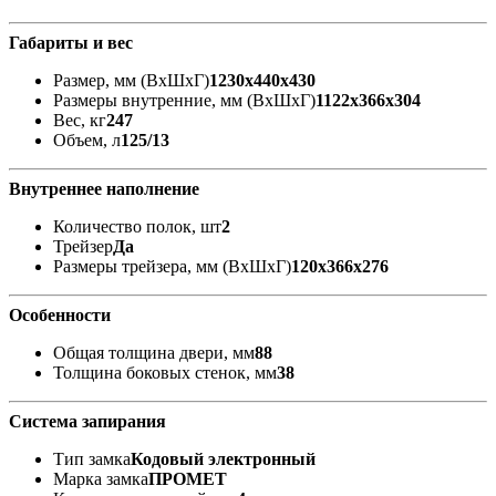
Габариты и вес
Размер, мм (ВхШхГ)
1230x440x430
Размеры внутренние, мм (ВхШхГ)
1122x366x304
Вес, кг
247
Объем, л
125/13
Внутреннее наполнение
Количество полок, шт
2
Трейзер
Да
Размеры трейзера, мм (ВхШхГ)
120х366х276
Особенности
Общая толщина двери, мм
88
Толщина боковых стенок, мм
38
Система запирания
Тип замка
Кодовый электронный
Марка замка
ПРОМЕТ