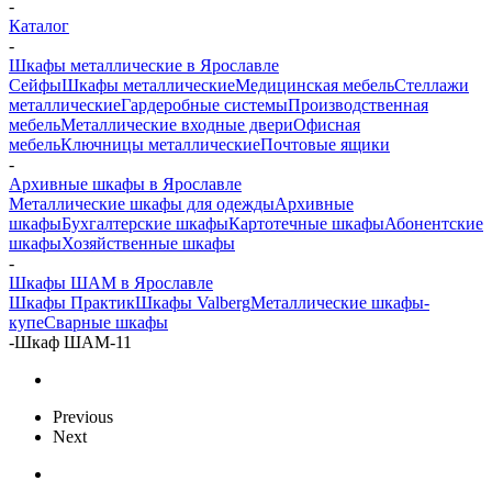
-
Каталог
-
Шкафы металлические в Ярославле
Сейфы
Шкафы металлические
Медицинская мебель
Стеллажи
металлические
Гардеробные системы
Производственная
мебель
Металлические входные двери
Офисная
мебель
Ключницы металлические
Почтовые ящики
-
Архивные шкафы в Ярославле
Металлические шкафы для одежды
Архивные
шкафы
Бухгалтерские шкафы
Картотечные шкафы
Абонентские
шкафы
Хозяйственные шкафы
-
Шкафы ШАМ в Ярославле
Шкафы Практик
Шкафы Valberg
Металлические шкафы-
купе
Сварные шкафы
-
Шкаф ШАМ-11
Previous
Next